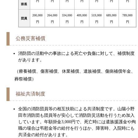
円
円
円
円
円
円
円
班長
200,000
264,000
334,000
409,000
519,000
689,000
789,000
団員
円
円
円
円
円
円
円
公務災害補償
消防団の活動中の事故による死亡や負傷に対して、補償制度
があります。
（療養補償、傷害補償、休業補償、遺族補償、傷病補償年金、
葬祭補償）
福祉共済制度
全国の消防団員等の相互扶助による共済制度です。山陽小野
田市消防団も団員等が安心して消防防災活動を行うため加入
しています。年額掛金3,000円で、死亡時には遺族援護金や殉
職の場合は弔慰金等の給付を行うほか、障害時、入院時にも
共済金の給付があります。