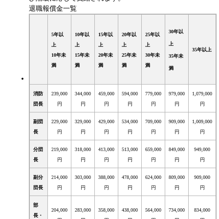
退職報償金一覧
30年以
5年以
10年以
15年以
20年以
25年以
上
上
上
上
上
上
35年以上
10年未
15年未
20年未
25年未
30年未
35年未
満
満
満
満
満
満
消防
239,000
344,000
459,000
594,000
779,000
979,000
1,079,000
団長
円
円
円
円
円
円
円
副団
229,000
329,000
429,000
534,000
709,000
909,000
1,009,000
長
円
円
円
円
円
円
円
分団
219,000
318,000
413,000
513,000
659,000
849,000
949,000
長
円
円
円
円
円
円
円
副分
214,000
303,000
388,000
478,000
624,000
809,000
909,000
団長
円
円
円
円
円
円
円
部
204,000
283,000
358,000
438,000
564,000
734,000
834,000
長・