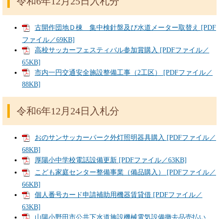
令和6年12月25日入札分
古開作団地Ｄ棟 集中検針盤及び水道メーター取替え [PDF
ファイル／69KB]
高校サッカーフェスティバル参加賞購入 [PDFファイル／
65KB]
市内一円交通安全施設整備工事（2工区） [PDFファイル／
88KB]
令和6年12月24日入札分
おのサンサッカーパーク外灯照明器具購入 [PDFファイル／
68KB]
厚陽小中学校電話設備更新 [PDFファイル／63KB]
こども家庭センター整備事業（備品購入） [PDFファイル／
66KB]
個人番号カード申請補助用機器賃貸借 [PDFファイル／
63KB]
山陽小野田市公共下水道施設機械電気設備撤去品売払い