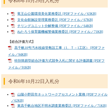
令和6年10月29日入札分
竜王山公園環境美化業務委託 [PDFファイル／63KB]
文化会館施設管理業務委託 [PDFファイル／67KB]
チリングユニット分解整備 [PDFファイル／64KB]
ねたろう保育園機械警備業務委託 [PDFファイル／71KB]
【総合評価方式】
高千帆10号汚水枝線管敷設工事（1、Ｔ－1工区） [PDFファ
イル／94KB]
特別簡易型総合評価方式競争入札に関する評価調書 [PDFフ
ァイル／91KB]
令和6年10月22日入札分
山陽小野田市ネットワークアセスメント業務 [PDFファイル
／62KB]
東高千帆台地区不明水調査業務委託 [PDFファイル／71KB]