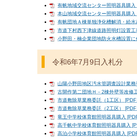
有帆地域交流センター照明器具購入 [P
本山地域交流センター照明器具購入 [P
有帆団地Ａ棟単独浄化槽解消・給水改修
市道下村西下津線道路照明灯設置工事 [
小野田・楠企業団地防火水槽設置に伴う
令和6年7月9日入札分
山陽小野田地区汚水管調査設計業務委託
古開作第二団地Ｈ－2棟外壁等改修工事(
市道敷除草業務委託（1工区） [PDF
市道敷除草業務委託（2工区） [PDF
竜王中学校体育館照明器具購入 [PDF
高千帆中学校体育館照明器具購入 [PD
高泊小学校体育館照明器具購入 [PDF