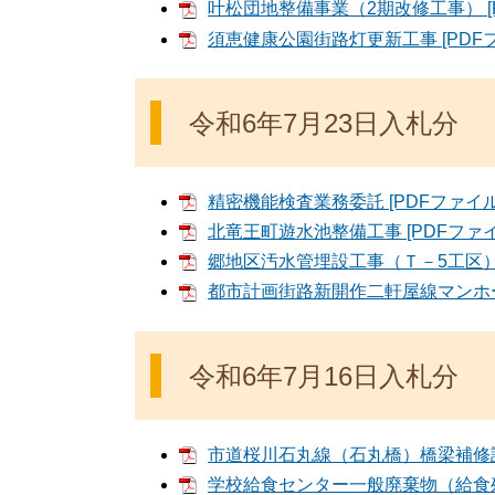
叶松団地整備事業（2期改修工事） [P
須恵健康公園街路灯更新工事 [PDFフ
令和6年7月23日入札分
精密機能検査業務委託 [PDFファイル／
北竜王町遊水池整備工事 [PDFファイル
郷地区汚水管埋設工事（Ｔ－5工区） [
都市計画街路新開作二軒屋線マンホール
令和6年7月16日入札分
市道桜川石丸線（石丸橋）橋梁補修設計
学校給食センター一般廃棄物（給食残渣