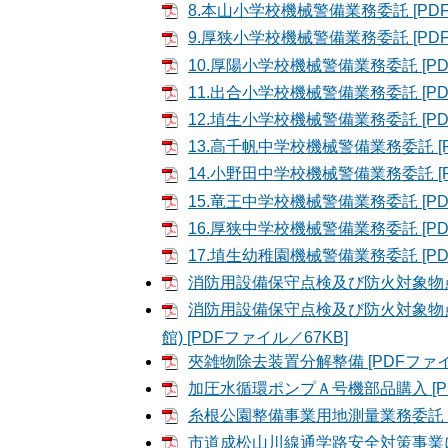
8.本山小学校機械警備業務委託 [PDF
9.厚狭小学校機械警備業務委託 [PDF
10.厚陽小学校機械警備業務委託 [PD
11.出合小学校機械警備業務委託 [PD
12.埴生小学校機械警備業務委託 [PD
13.高千帆中学校機械警備業務委託 [P
14.小野田中学校機械警備業務委託 [P
15.竜王中学校機械警備業務委託 [PD
16.厚狭中学校機械警備業務委託 [PD
17.埴生幼稚園機械警備業務委託 [PD
消防用設備保守点検及び防火対象物点検
消防用設備保守点検及び防火対象物
館) [PDFファイル／67KB]
夾雑物除去装置分解整備 [PDFファイ
加圧水循環ポンプＡ号機部品購入 [PD
糸根公園整備事業用地測量業務委託 [P
市道成松山川線通学路安全対策事業に伴