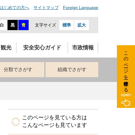
はじめての方へ
サイトマップ
Foreign Language
白
黒
青
文字サイズ
標準
拡大
・観光
安全安心ガイド
市政情報
このページを一時保存する
分類でさがす
組織でさがす
このページを見ている方は
こんなページも見ています