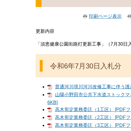
印刷ページ表示
更新内容
「須恵健康公園街路灯更新工事」（7月30日
令和6年7月30日入札分
普通河川境川河川改修工事に伴う護岸詳
山陽小野田市公共下水道ストックマネ
6KB]
高木剪定業務委託（1工区） [PDFフ
高木剪定業務委託（2工区） [PDFフ
高木剪定業務委託（3工区） [PDFフ