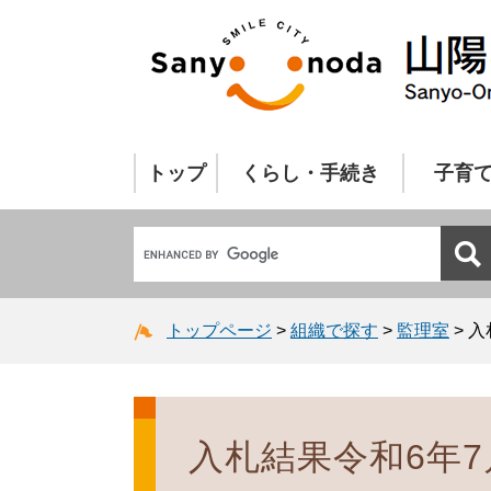
トップ
くらし・手続き
子育
トップページ
>
組織で探す
>
監理室
>
入
入札結果令和6年7