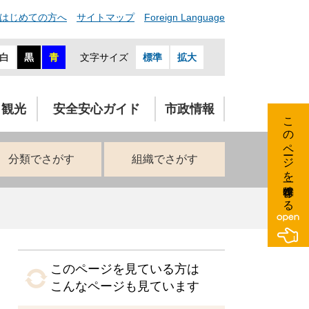
はじめての方へ
サイトマップ
Foreign Language
白
黒
青
文字サイズ
標準
拡大
・観光
安全安心ガイド
市政情報
このページを一時保存する
分類でさがす
組織でさがす
このページを見ている方は
こんなページも見ています