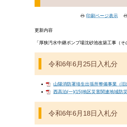
印刷ページ表示
更新内容
「厚狭汚水中継ポンプ場沈砂池改築工事（その
令和6年6月25日入札分
山陽消防署埴生出張所整備事業（旧出張
西高泊(一)(15)地区災害関連地域防災
令和6年6月18日入札分