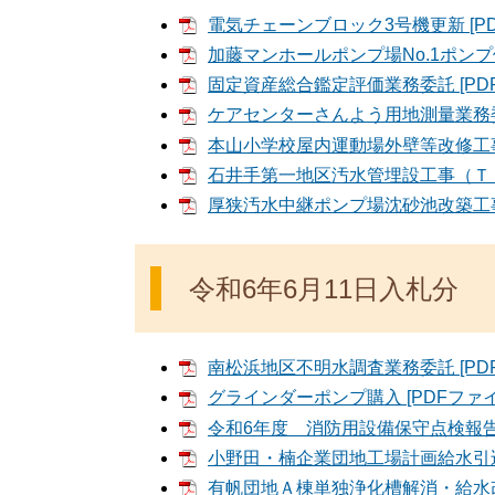
電気チェーンブロック3号機更新 [PD
加藤マンホールポンプ場No.1ポンプ修繕
固定資産総合鑑定評価業務委託 [PDF
ケアセンターさんよう用地測量業務委託
本山小学校屋内運動場外壁等改修工事 [
石井手第一地区汚水管埋設工事（Ｔ－2工
厚狭汚水中継ポンプ場沈砂池改築工事（
令和6年6月11日入札分
南松浜地区不明水調査業務委託 [PDF
グラインダーポンプ購入 [PDFファイ
令和6年度 消防用設備保守点検報告業務
小野田・楠企業団地工場計画給水引込設
有帆団地Ａ棟単独浄化槽解消・給水改修