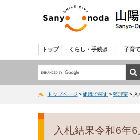
トップ
くらし・手続き
子育
トップページ
>
組織で探す
>
監理室
>
入
入札結果令和6年6