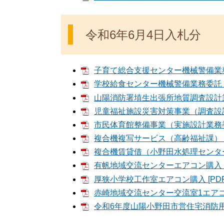
令和6年6月4日入札分
子育て総合支援センター機械警備業務委
学校給食センター機械警備業務委託 [P
山陽消防署埴生出張所地質調査設計業務
児童福祉施設災害対策事業（調査設計業
市民体育館整備事業（実施設計業務委託
複合機複写サービス（高齢福祉課） [P
複合機賃貸借（小野田水処理センター）
有帆地域交流センターエアコン購入 [P
厚狭小学校工作室エアコン購入 [PDF
赤崎地域交流センター交流室1エアコン購
令和6年度山陽小野田市営住宅消防用設