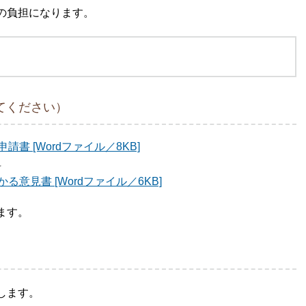
の負担になります。
てください）
 [Wordファイル／8KB]
料
意見書 [Wordファイル／6KB]
す。​
します。