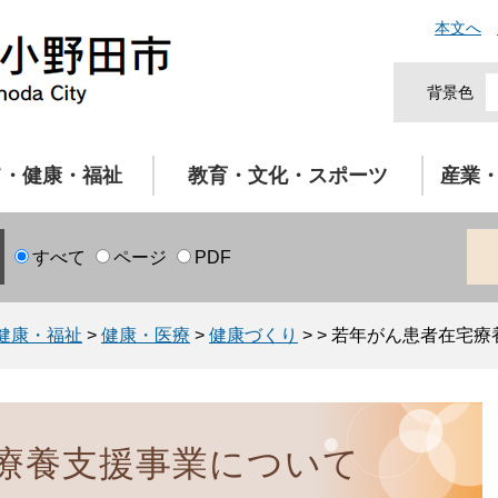
本文へ
背景色
て・健康・福祉
教育・文化・スポーツ
産業
すべて
ページ
PDF
健康・福祉
>
健康・医療
>
健康づくり
>
>
若年がん患者在宅療
療養支援事業について