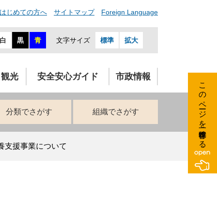
はじめての方へ
サイトマップ
Foreign Language
白
黒
青
文字サイズ
標準
拡大
・観光
安全安心ガイド
市政情報
このページを一時保存する
分類でさがす
組織でさがす
養支援事業について