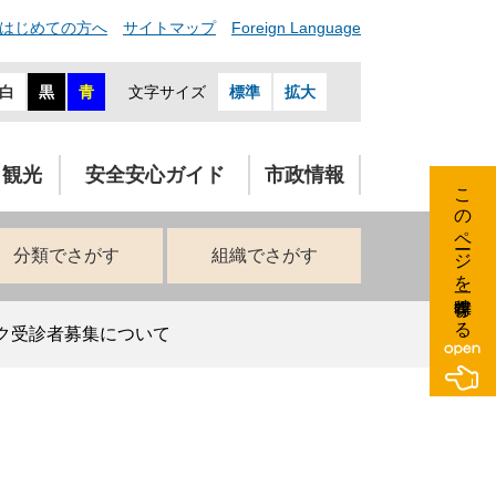
はじめての方へ
サイトマップ
Foreign Language
白
黒
青
文字サイズ
標準
拡大
・観光
安全安心ガイド
市政情報
このページを一時保存する
分類でさがす
組織でさがす
ク受診者募集について