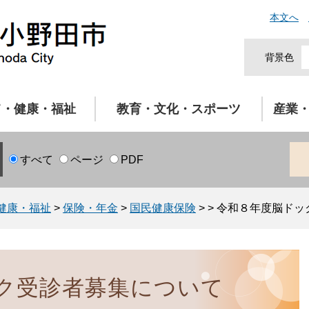
本文へ
背景色
て・健康・福祉
教育・文化・スポーツ
産業
すべて
ページ
PDF
健康・福祉
>
保険・年金
>
国民健康保険
>
>
令和８年度脳ドッ
ク受診者募集について