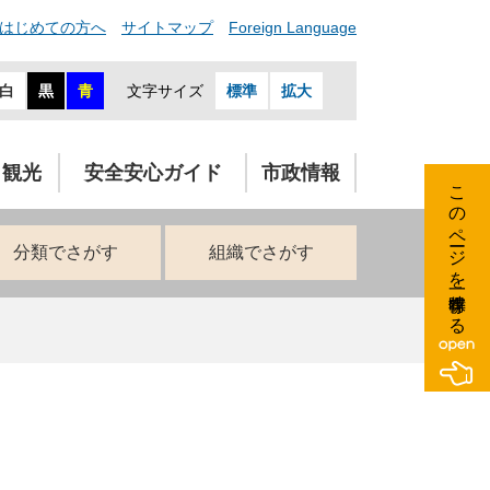
はじめての方へ
サイトマップ
Foreign Language
白
黒
青
文字サイズ
標準
拡大
・観光
安全安心ガイド
市政情報
このページを一時保存する
分類でさがす
組織でさがす