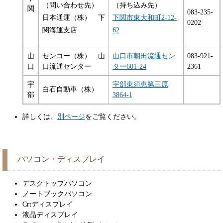
（問い合わせ先）
（持ち込み先）
関
083-235-
日本通運（株） 下
下関市東大和町2-12-
0202
関海運支店
62
山
センコー（株） 山
山口市朝田流通セン
083-921-
口
口流通センター
ター601-24
2361
宇
宇部東須恵第三原
白石自動車（株）
部
3864-1
詳しくは、
別ページ
をご覧ください。
パソコン・ディスプレイ
デスクトップパソコン
ノートブックパソコン
Crtディスプレイ
液晶ディスプレイ