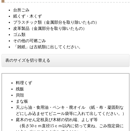
台所ごみ
紙くず・木くず
プラスチック類（金属部分を取り除いたもの）
皮革製品（金属部分を取り除いたもの）
ゴム類
その他の可燃ごみ
「雑紙」は古紙類に出してください。
表のサイズを切り替える
料理くず
残飯
貝殻
まな板
天ぷら油・食用油・ペンキ・廃オイル (紙・布・凝固剤な
どにしみ込ませてビニール袋等に入れて出してください。）
庭木のせん定枝及び木材の切れ端、よしず等
(長さ50ｃｍ直径15ｃｍ以内に切って束ね、ごみ指定袋に