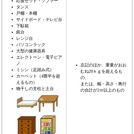
応接セット・ソファー
タンス
戸棚・本棚
サイドボード・テレビ台
下駄箱
鏡台
レンジ台
パソコンラック
大型の健康器具
エレクトーン・電子ピア
ノ
左記のほか、重量がおお
ミシン（足踏み式）
むね20ｋｇを超えるも
カーペット（4畳半を超
の、
えるもの）
または、幅・高さ・奥行
物干しの支柱と土台
の合計が2ｍ以上のもの