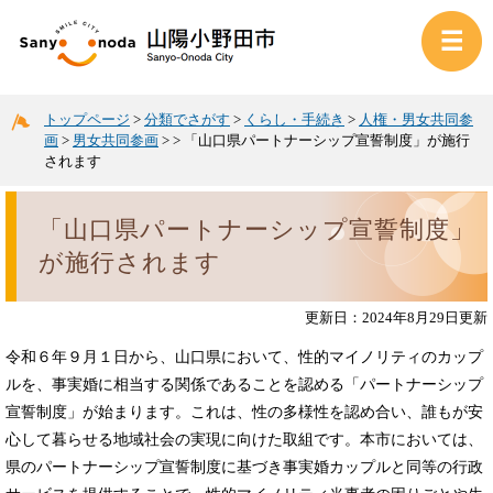
トップページ
>
分類でさがす
>
くらし・手続き
>
人権・男女共同参
画
>
男女共同参画
>
>
「山口県パートナーシップ宣誓制度」が施行
されます
「山口県パートナーシップ宣誓制度」
が施行されます
更新日：2024年8月29日更新
令和６年９月１日から、山口県において、性的マイノリティのカップ
ルを、事実婚に相当する関係であることを認める「パートナーシップ
宣誓制度」が始まります。これは、性の多様性を認め合い、誰もが安
心して暮らせる地域社会の実現に向けた取組です。本市においては、
県のパートナーシップ宣誓制度に基づき事実婚カップルと同等の行政