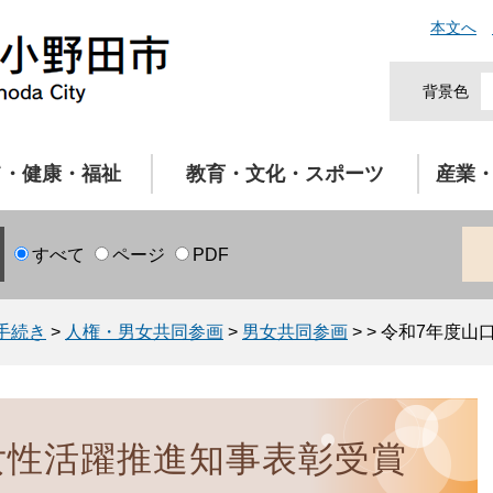
本文へ
背景色
て・健康・福祉
教育・文化・スポーツ
産業
すべて
ページ
PDF
手続き
>
人権・男女共同参画
>
男女共同参画
>
>
令和7年度山
女性活躍推進知事表彰受賞