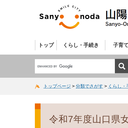
トップ
くらし・手続き
子育
トップページ
>
分類でさがす
>
くらし・
令和7年度山口県