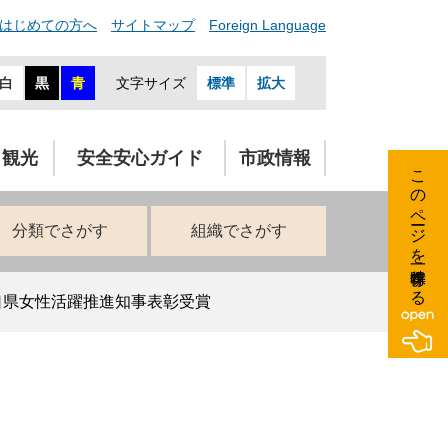
はじめての方へ
サイトマップ
Foreign Language
白
黒
青
文字サイズ
標準
拡大
・観光
安全安心ガイド
市政情報
このページを一時保存する
分類でさがす
組織でさがす
口県女性活躍推進知事表彰受賞