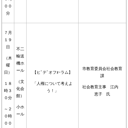
００
分
７月
１９
日
不二
輸送
（木
機ホ
曜
市教育委員会社会教育
ール
日）
【ヒﾞテﾞオフｫｰラム】
課
（文
１８
「人権について考えよ
社会教育主事 江内
化会
時３
う！」
恵子 氏
館）
０分
小ホ
～２
ール
０時
００