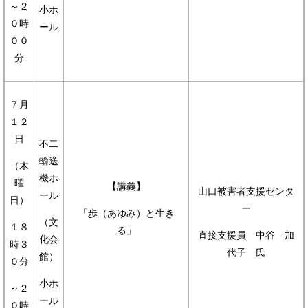
～２
小ホ
０時
ール
００
分
７月
１２
日
不二
輸送
（木
機ホ
曜
【講義】
山口被害者支援センタ
ール
日）
ー
「歩（あゆみ）と生き
（文
１８
る」
直接支援員 中谷 加
化会
時３
代子 氏
館）
０分
小ホ
～２
ール
０時