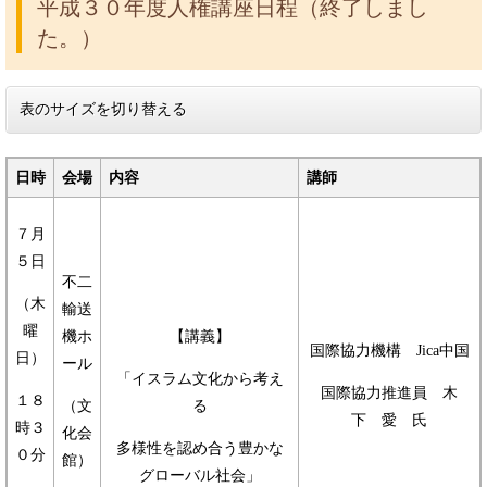
平成３０年度人権講座日程（終了しまし
た。）
表のサイズを切り替える
日時
会場
内容
講師
７月
５日
不二
（木
輸送
曜
機ホ
【講義】
国際協力機構 Jica中国
日）
ール
「イスラム文化から考え
国際協力推進員 木
１８
（文
る
下 愛 氏
時３
化会
多様性を認め合う豊かな
０分
館）
グローバル社会」