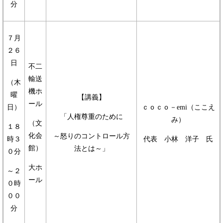
分
７月
２６
日
不二
輸送
（木
機ホ
曜
【講義】
ール
日）
ｃｏｃｏ－emi（ここえ
「人権尊重のために
み）
（文
１８
化会
～怒りのコントロール方
時３
代表 小林 洋子 氏
館）
法とは～」
０分
大ホ
～２
ール
０時
００
分