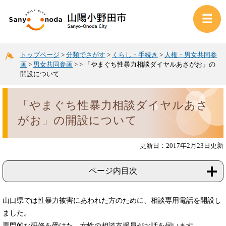
トップページ
>
分類でさがす
>
くらし・手続き
>
人権・男女共同参
画
>
男女共同参画
>
>
「やまぐち性暴力相談ダイヤルあさがお」の
開設について
「やまぐち性暴力相談ダイヤルあさ
がお」の開設について
更新日：2017年2月23日更新
ページ内目次
山口県では性暴力被害にあわれた方のために、相談専用電話を開設し
ました。
専門的な研修を受けた、女性の相談支援員がお話を伺います。