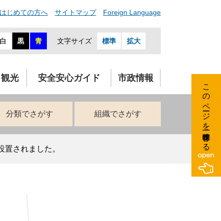
はじめての方へ
サイトマップ
Foreign Language
白
黒
青
文字サイズ
標準
拡大
・観光
安全安心ガイド
市政情報
このページを一時保存する
分類でさがす
組織でさがす
設置されました。