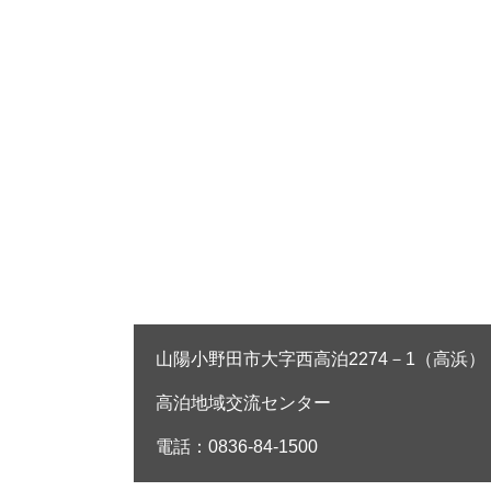
山陽小野田市大字西高泊2274－1（高浜）
高泊地域交流センター
電話：0836-84-1500