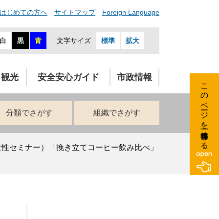
はじめての方へ
サイトマップ
Foreign Language
白
黒
青
文字サイズ
標準
拡大
・観光
安全安心ガイド
市政情報
このページを一時保存する
分類でさがす
組織でさがす
女性セミナー）「挽き立てコーヒー飲み比べ」