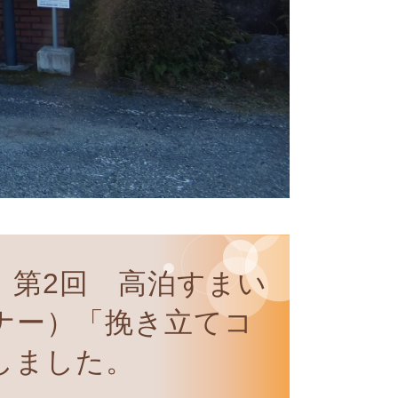
】第2回 高泊すまい
ナー）「挽き立てコ
しました。