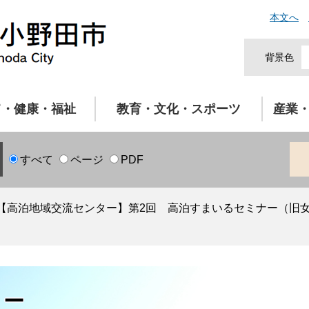
本文へ
背景色
て・健康・福祉
教育・文化・スポーツ
産業
すべて
ページ
PDF
【高泊地域交流センター】第2回 高泊すまいるセミナー（旧
ター