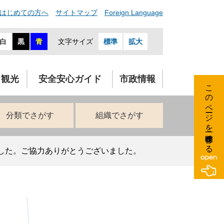
はじめての方へ
サイトマップ
Foreign Language
白
黒
青
文字サイズ
標準
拡大
・観光
安全安心ガイド
市政情報
このページを一時保存する
分類でさがす
組織でさがす
した。ご協力ありがとうございました。