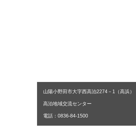
山陽小野田市大字西高泊2274－1（高浜）
高泊地域交流センター
電話：0836-84-1500