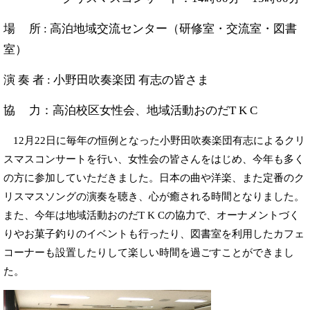
場 所 : 高泊地域交流センター（研修室・交流室・図書
室）
演 奏 者 : 小野田吹奏楽団 有志の皆さま
協 力：高泊校区女性会、地域活動おのだT K C​
12月22日に毎年の恒例となった小野田吹奏楽団有志によるクリ
スマスコンサートを行い、女性会の皆さんをはじめ、今年も多く
の方に参加していただきました。日本の曲や洋楽、また定番のク
リスマスソングの演奏を聴き、心が癒される時間となりました。
また、今年は地域活動おのだT K Cの協力で、オーナメントづく
りやお菓子釣りのイベントも行ったり、図書室を利用したカフェ
コーナーも設置したりして楽しい時間を過ごすことができまし
た。​