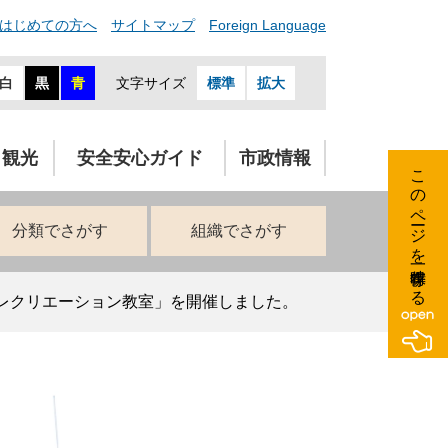
はじめての方へ
サイトマップ
Foreign Language
白
黒
青
文字サイズ
標準
拡大
・観光
安全安心ガイド
市政情報
このページを一時保存する
分類でさがす
組織でさがす
レクリエーション教室」を開催しました。