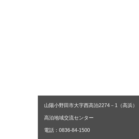
山陽小野田市大字西高泊2274－1（高浜）
高泊地域交流センター
電話：0836-84-1500