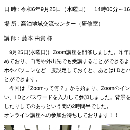
日 時 : 令和6年9月25日（水曜日） 14時00分～1
場 所 : 高泊地域交流センター（研修室）​
講 師 :
藤本 由貴 様​
9月25日(水曜日)にZoom講座を開催しました。
めており、自宅や外出先でも受講することができるよ
ホやパソコンなど一度設定しておくと、あとはI Dと
とができます。
今回は「Zoomって何？」から始まり、Zoomのイ
い、I Dとパスワードを入力して参加しました。背景
したりしてのあっという間の2時間半でした。
オンライン講座への参加お待ちしております！！