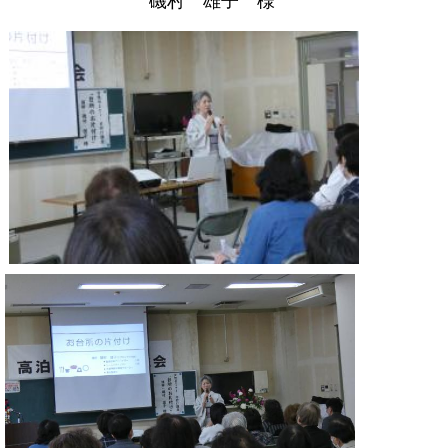
磯村 雄子 様