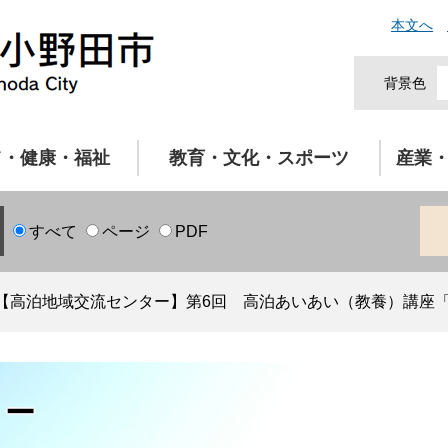
本文へ
背景色
て・健康・福祉
教育・文化・スポーツ
産業
すべて
ページ
PDF
【高泊地域交流センター】第6回 高泊あいあい（教養）講座
ター