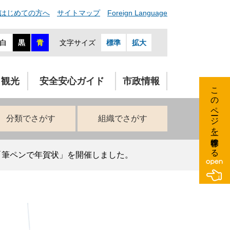
はじめての方へ
サイトマップ
Foreign Language
白
黒
青
文字サイズ
標準
拡大
・観光
安全安心ガイド
市政情報
このページを一時保存する
分類でさがす
組織でさがす
「筆ペンで年賀状」を開催しました。