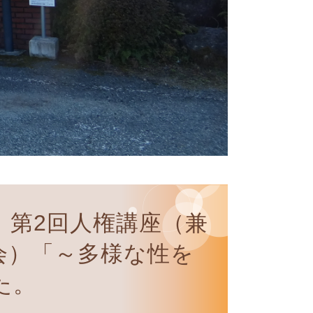
】第2回人権講座（兼
会）「～多様な性を
た。