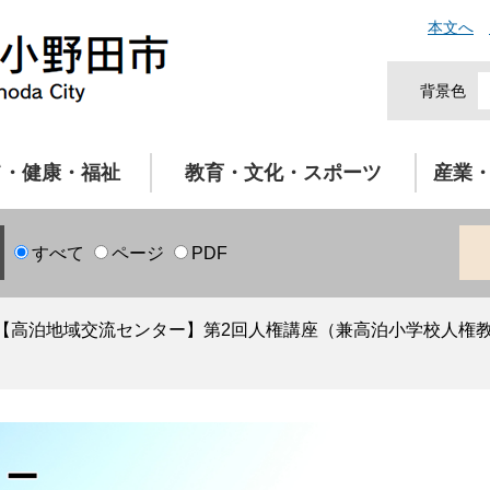
本文へ
背景色
て・健康・福祉
教育・文化・スポーツ
産業
すべて
ページ
PDF
【高泊地域交流センター】第2回人権講座（兼高泊小学校人権
ター