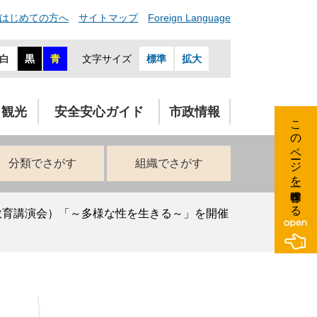
はじめての方へ
サイトマップ
Foreign Language
白
黒
青
文字サイズ
標準
拡大
・観光
安全安心ガイド
市政情報
このページを一時保存する
分類でさがす
組織でさがす
教育講演会）「～多様な性を生きる～」を開催