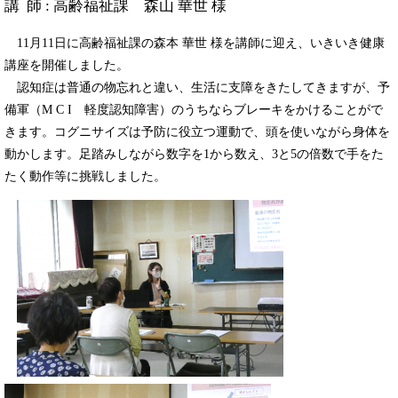
講 師 : 高齢福祉課 森山 華世 様
​ 11月11日に高齢福祉課の森本 華世 様を講師に迎え、いきいき健康
講座を開催しました。
認知症は普通の物忘れと違い、生活に支障をきたしてきますが、予
備軍（M C I 軽度認知障害）のうちならブレーキをかけることがで
きます。コグニサイズは予防に役立つ運動で、頭を使いながら身体を
動かします。足踏みしながら数字を1から数え、3と5の倍数で手をた
たく動作等に挑戦しました。