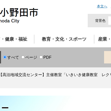
本文へ
背景色
て・健康・福祉
教育・文化・スポーツ
産業
すべて
ページ
PDF
【高泊地域交流センター】主催教室「いきいき健康教室 レク
ター