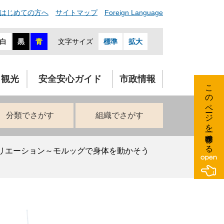
はじめての方へ
サイトマップ
Foreign Language
白
黒
青
文字サイズ
標準
拡大
・観光
安全安心ガイド
市政情報
このページを一時保存する
分類でさがす
組織でさがす
リエーション～モルッグで身体を動かそう