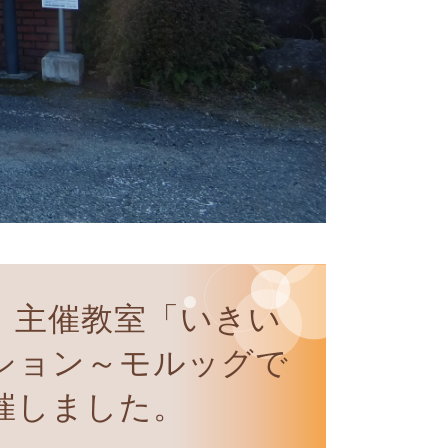
】主催教室「いきい
ション～モルッグで
催しました。