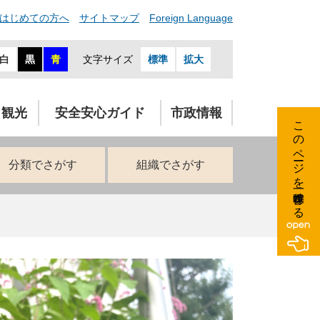
はじめての方へ
サイトマップ
Foreign Language
白
黒
青
文字サイズ
標準
拡大
・観光
安全安心ガイド
市政情報
このページを一時保存する
分類でさがす
組織でさがす