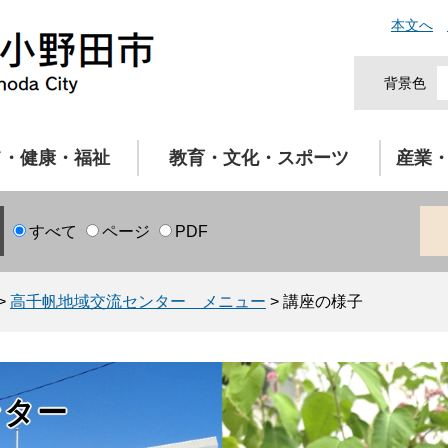
本文へ
背景色
て・健康・福祉
教育・文化・スポーツ
産業
すべて
ページ
PDF
>
高千帆地域交流センター メニュー
>
講座の様子
ンター