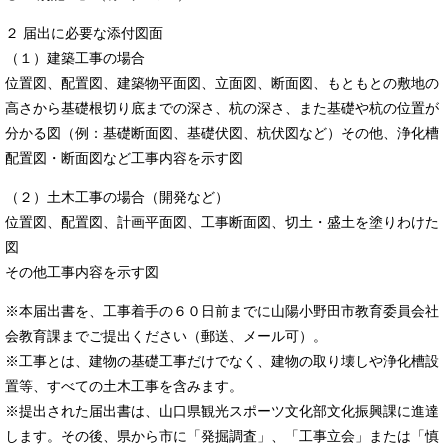
２ 届出に必要な添付図面
（１）建築工事の場合
位置図、配置図、建築物平面図、立面図、断面図、もともとの敷地の
高さから基礎根切り底までの深さ、杭の深さ、また基礎や杭の位置が
分かる図（例：基礎断面図、基礎伏図、杭伏図など）その他、浄化槽
配置図・断面図など工事内容を示す図
（２）土木工事の場合（開発など）
位置図、配置図、計画平面図、工事断面図、切土・盛土を塗りわけた
図
その他工事内容を示す図
※本届出書を、工事着手の６０日前までに山陽小野田市教育委員会社
会教育課までご提出ください（郵送、メール可）。
※工事とは、建物の基礎工事だけでなく、建物の取り壊しや浄化槽設
置等、すべての土木工事を含みます。
※提出された届出書は、山口県観光スポーツ文化部文化振興課に進達
します。その後、県から市に「発掘調査」、「工事立会」または「慎