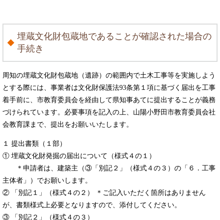
埋蔵文化財包蔵地であることが確認された場合の
手続き
周知の埋蔵文化財包蔵地（遺跡）の範囲内で土木工事等を実施しよう
とする際には、事業者は文化財保護法93条第１項に基づく届出を工事
着手前に、市教育委員会を経由して県知事あてに提出することが義務
づけられています。必要事項を記入の上、山陽小野田市教育委員会社
会教育課まで、提出をお願いいたします。
１ 提出書類（１部）
① 埋蔵文化財発掘の届出について（様式４の１）
＊申請者は、建築主（③「別記２」（様式４の３）の「６．工事
主体者」）でお願いします。
② 「別記１」（様式４の２） ＊ご記入いただく箇所はありません
が、書類様式上必要となりますので、添付してください。
③ 「別記２」（様式４の３）