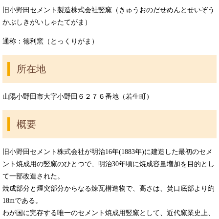
旧小野田セメント製造株式会社竪窯（きゅうおのだせめんとせいぞう
かぶしきがいしゃたてがま）
通称：徳利窯（とっくりがま）
所在地
山陽小野田市大字小野田６２７６番地（若生町）
概要
旧小野田セメント株式会社が明治16年(1883年)に建造した最初のセメ
ント焼成用の竪窯のひとつで、明治30年頃に焼成容量増加を目的とし
て一部改造された。
焼成部分と煙突部分からなる煉瓦構造物で、高さは、焚口底部より約
18mである。
わが国に完存する唯一のセメント焼成用竪窯として、近代窯業史上、