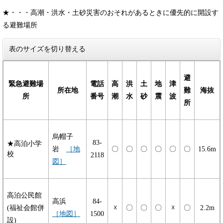
★・・・高潮・洪水・土砂災害のおそれがあるときに優先的に開設す
る避難場所
表のサイズを切り替える
避
緊急避難場
電話
高
洪
土
地
津
所在地
難
海抜
所
番号
潮
水
砂
震
波
所
烏帽子
83-
★高泊小学
岩
［地
〇
〇
〇
〇
〇
〇
15.6m
校
2118
図］
高泊公民館
高浜
84-
(福祉会館併
☓
〇
〇
〇
☓
〇
2.2m
［地図］
1500
設)