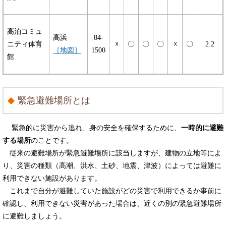
高泊コミュ
高浜
84-
ニティ体育
☓
〇
〇
〇
☓
〇
2.2
［地図］
1500
館
緊急避難場所とは
緊急的に災害から逃れ、身の安全を確保するために、
一時的に避難
する場所
のことです。
従来の避難場所が緊急避難場所に該当しますが、建物の立地等によ
り、災害の種類（高潮、洪水、土砂、地震、津波）によっては避難に
利用できない施設があります。
これまで自分が避難していた施設がどの災害で利用できるか事前に
確認し、利用できない災害があった場合は、近くの別の緊急避難場所
に避難しましょう。