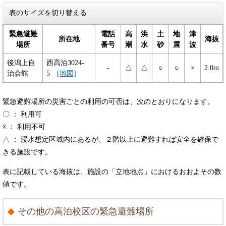
表のサイズを切り替える
緊急避難
電話
高
洪
土
地
津
所在地
海抜
場所
番号
潮
水
砂
震
波
後潟上自
西高泊3024-
-
△
△
○
○
×
2.0m
治会館
5
[地図]
緊急避難場所の災害ごとの利用の可否は、次のとおりになります。
〇 ： 利用可
☓ ： 利用不可
△ ： 浸水想定区域内にあるが、２階以上に避難すれば安全を確保で
きる施設です。
表に記載している海抜は、施設の「立地地点」におけるおおよその数
値です。
その他の高泊校区
の緊急避難場所