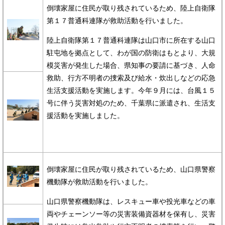
倒壊家屋に住民が取り残されているため、陸上自衛隊
第１７普通科連隊が救助活動を行いました。
陸上自衛隊第１７普通科連隊は山口市に所在する山口
駐屯地を拠点として、わが国の防衛はもとより、大規
模災害が発生した場合、県知事の要請に基づき、人命
救助、行方不明者の捜索及び給水・炊出しなどの応急
生活支援活動を実施します。今年９月には、台風１５
号に伴う災害対処のため、千葉県に派遣され、生活支
援活動を実施しました。
倒壊家屋に住民が取り残されているため、山口県警察
機動隊が救助活動を行いました。
山口県警察機動隊は、レスキュー車や投光車などの車
両やチェーンソー等の災害装備資器材を保有し、災害