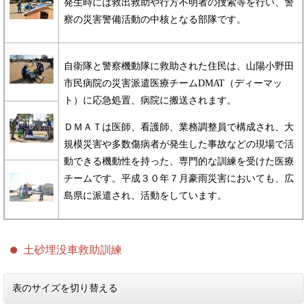
発生時には救出救助や行方不明者の捜索等を行い、警
察の災害警備活動の中核となる部隊です。
自衛隊と警察機動隊に救助された住民は、山陽小野田
市民病院の災害派遣医療チームDMAT（ディーマッ
ト）に応急処置、病院に搬送されます。
ＤＭＡＴは医師、看護師、業務調整員で構成され、大
規模災害や多数傷病者が発生した事故などの現場で活
動できる機動性を持った、専門的な訓練を受けた医療
チームです。平成３０年７月豪雨災害においても、広
島県に派遣され、活動をしています。
土砂埋没車救助訓練
表のサイズを切り替える