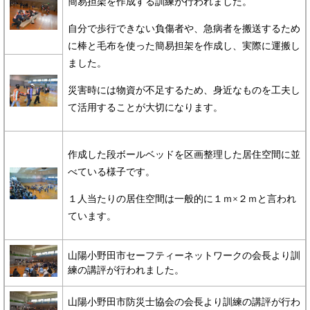
簡易担架を作成する訓練が行われました。
自分で歩行できない負傷者や、急病者を搬送するため
に棒と毛布を使った簡易担架を作成し、実際に運搬し
ました。
災害時には物資が不足するため、身近なものを工夫し
て活用することが大切になります。
作成した段ボールベッドを区画整理した居住空間に並
べている様子です。
１人当たりの居住空間は一般的に１ｍ×２ｍと言われ
ています。
山陽小野田市セーフティーネットワークの会長より訓
練の講評が行われました。
山陽小野田市防災士協会の会長より訓練の講評が行わ