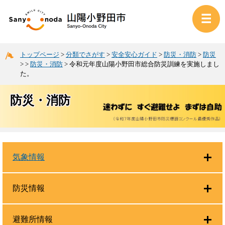
トップページ
>
分類でさがす
>
安全安心ガイド
>
防災・消防
>
防災
>
>
防災・消防
>
令和元年度山陽小野田市総合防災訓練を実施しまし
た。
防災・消防
気象情報
防災情報
避難所情報