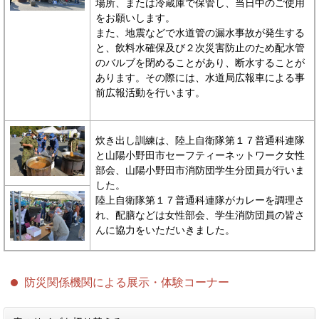
場所、または冷蔵庫で保管し、当日中のご使用
をお願いします。
また、地震などで水道管の漏水事故が発生する
と、飲料水確保及び２次災害防止のため配水管
のバルブを閉めることがあり、断水することが
あります。その際には、水道局広報車による事
前広報活動を行います。
炊き出し訓練は、陸上自衛隊第１７普通科連隊
と山陽小野田市セーフティーネットワーク女性
部会、山陽小野田市消防団学生分団員が行いま
した。
陸上自衛隊第１７普通科連隊がカレーを調理さ
れ、配膳などは女性部会、学生消防団員の皆さ
んに協力をいただいきました。
防災関係機関による展示・体験コーナー