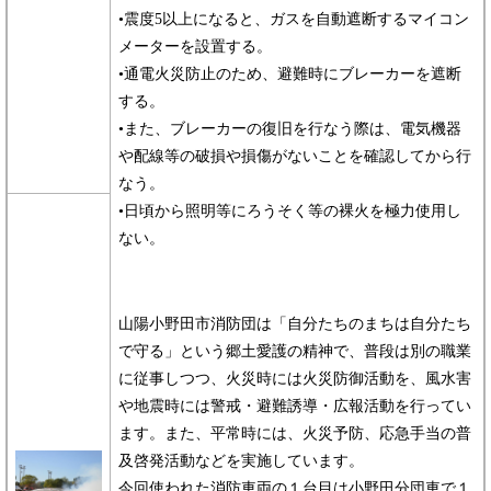
•震度5以上になると、ガスを自動遮断するマイコン
メーターを設置する。
•通電火災防止のため、避難時にブレーカーを遮断
する。
•また、ブレーカーの復旧を行なう際は、電気機器
や配線等の破損や損傷がないことを確認してから行
なう。
•日頃から照明等にろうそく等の裸火を極力使用し
ない。
山陽小野田市消防団は「自分たちのまちは自分たち
で守る」という郷土愛護の精神で、普段は別の職業
に従事しつつ、火災時には火災防御活動を、風水害
や地震時には警戒・避難誘導・広報活動を行ってい
ます。また、平常時には、火災予防、応急手当の普
及啓発活動などを実施しています。
今回使われた消防車両の１台目は小野田分団車で１