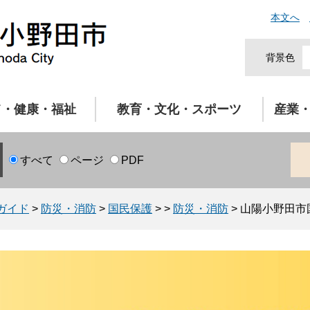
本文へ
背景色
て・健康・福祉
教育・文化・スポーツ
産業
すべて
ページ
PDF
ガイド
>
防災・消防
>
国民保護
>
>
防災・消防
>
山陽小野田市