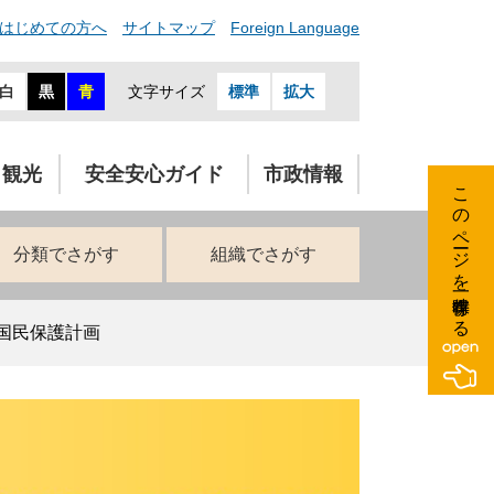
はじめての方へ
サイトマップ
Foreign Language
白
黒
青
文字サイズ
標準
拡大
・観光
安全安心ガイド
市政情報
このページを一時保存する
分類でさがす
組織でさがす
国民保護計画