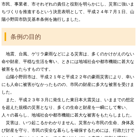
市民、事業者、市それぞれの責任と役割を明らかにし、災害に強いま
ちづくりを推進するという決意表明として、平成２４年７月１日、山
陽小野田市防災基本条例を施行しました。
条例の目的
地震、台風、ゲリラ豪雨などによる災害は、多くのかけがえのない
命や財産、平穏な生活を奪い、ときには地域社会や都市機能に甚大な
被害をもたらすものです。
山陽小野田市は、平成２１年と平成２２年の豪雨災害により、幸い
にも人命に被害がなかったものの、市民の財産に多大な被害を受けま
した。
また、平成２３年３月に発生した東日本大震災は、いままでの想定
を超えた規模の災害となり、多くの生命と財産を一瞬にして奪い、
人々の暮らし、地域社会や都市機能に甚大な被害をもたらしました。
災害は、いつ起こるかわかりません。災害から市民の生命、身体及
び財産を守り、市民の安全な暮らしを確保するためには、行政だけで