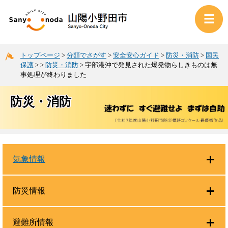
トップページ
>
分類でさがす
>
安全安心ガイド
>
防災・消防
>
国民
保護
>
>
防災・消防
>
宇部港沖で発見された爆発物らしきものは無
事処理が終わりました
防災・消防
気象情報
防災情報
避難所情報