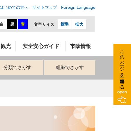
はじめての方へ
サイトマップ
Foreign Language
白
黒
青
文字サイズ
標準
拡大
・観光
安全安心ガイド
市政情報
このページを一時保存する
分類でさがす
組織でさがす