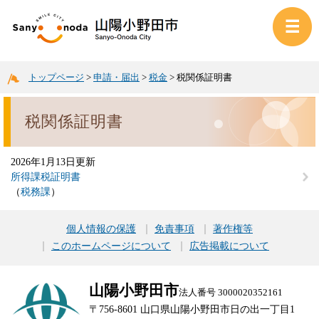
トップページ
>
申請・届出
>
税金
>
税関係証明書
税関係証明書
2026年1月13日更新
所得課税証明書
税務課
個人情報の保護
免責事項
著作権等
このホームページについて
広告掲載について
山陽小野田市
法人番号 3000020352161
〒756-8601 山口県山陽小野田市日の出一丁目1