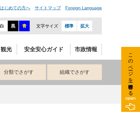
はじめての方へ
サイトマップ
Foreign Language
白
黒
青
文字サイズ
標準
拡大
・観光
安全安心ガイド
市政情報
このページを一時保存する
分類でさがす
組織でさがす