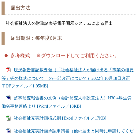
届出方法
社会福祉法人の財務諸表等電子開示システムによる届出
届出期限：毎年度6月末
参考様式 ※ダウンロードしてご利用ください。
現況報告書記載要領（「社会福祉法人が届け出る「事業の概要
等」等の様式について」の一部改正について）2022年10月18日改正
[PDFファイル／1.95MB]
監事監査報告書の文例（会計監査人非設置法人）H30.4厚生労
働省事務連絡より [Wordファイル／18KB]
社会福祉充実計画様式例 [Excelファイル／17KB]
社会福祉充実計画承認申請書（他の届出と同時に申請してくだ