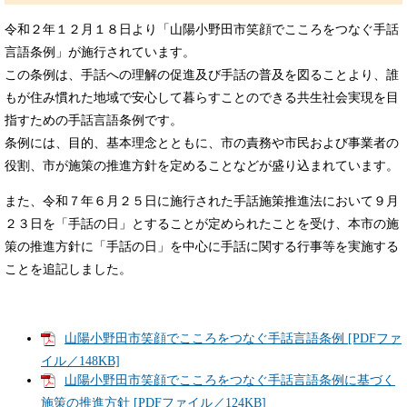
令和２年１２月１８日より「山陽小野田市笑顔でこころをつなぐ⼿話
言語条例」が施行されています。
この条例は、手話への理解の促進及び手話の普及を図ることより、誰
もが住み慣れた地域で安心して暮らすことのできる共生社会実現を目
指すための手話言語条例です。
条例には、目的、基本理念とともに、市の責務や市民および事業者の
役割、市が施策の推進方針を定めることなどが盛り込まれています。
また、令和７年６月２５日に施行された手話施策推進法において９月
２３日を「手話の日」とすることが定められたことを受け、本市の施
策の推進方針に「手話の日」を中心に手話に関する行事等を実施する
ことを追記しました。
山陽小野田市笑顔でこころをつなぐ手話言語条例 [PDFファ
イル／148KB]
山陽小野田市笑顔でこころをつなぐ手話言語条例に基づく
施策の推進方針 [PDFファイル／124KB]