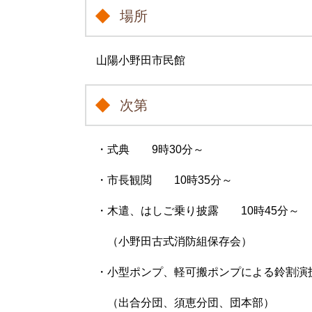
場所
山陽小野田市民館
次第
・式典 9時30分～
・市長観閲 10時35分～
・木遣、はしご乗り披露 10時45分～
（小野田古式消防組保存会）
・小型ポンプ、軽可搬ポンプによる鈴割演
（出合分団、須恵分団、団本部）