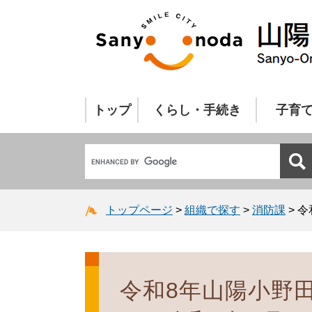
トップ
くらし・手続き
子育
トップページ
>
組織で探す
>
消防課
>
令
令和8年山陽小野