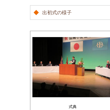
出初式の様子
式典