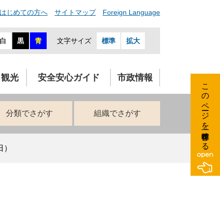
はじめての方へ
サイトマップ
Foreign Language
白
黒
青
文字サイズ
標準
拡大
・観光
安全安心ガイド
市政情報
このページを一時保存する
分類でさがす
組織でさがす
日）