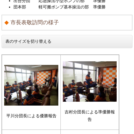
出合分団 応急操法小型ポンプの部 準優勝
団本部 軽可搬ポンプ基本操法の部 準優勝
市長表敬訪問の様子
表のサイズを切り替える
吉村分団長による準優勝報
平川分団長による優勝報告
告