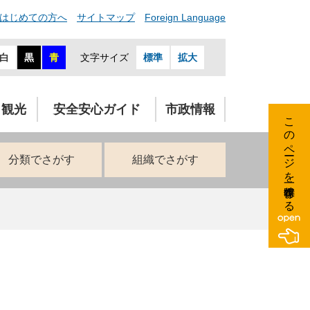
はじめての方へ
サイトマップ
Foreign Language
白
黒
青
文字サイズ
標準
拡大
・観光
安全安心ガイド
市政情報
このページを一時保存する
分類でさがす
組織でさがす