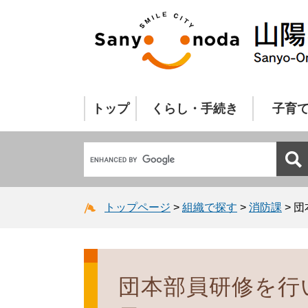
トップ
くらし・手続き
子育
トップページ
>
組織で探す
>
消防課
>
団
団本部員研修を行い