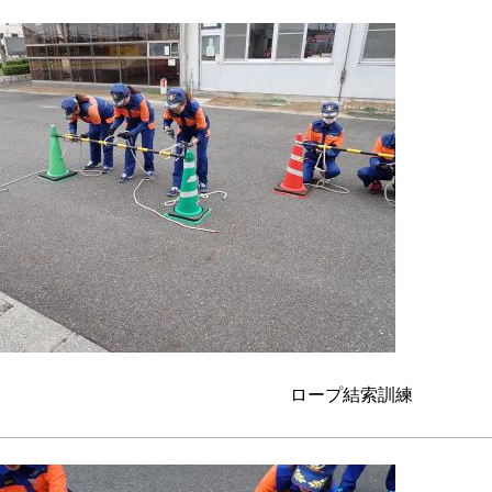
ロープ結索訓練