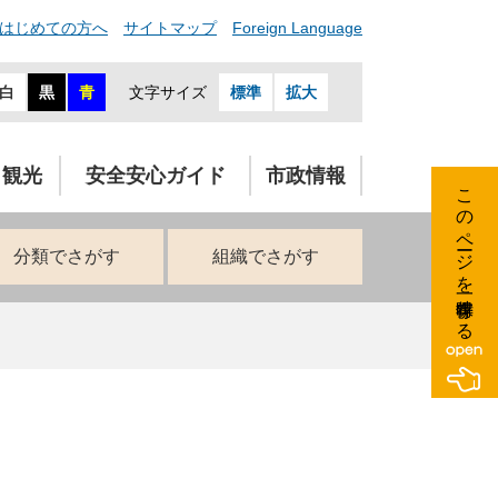
はじめての方へ
サイトマップ
Foreign Language
白
黒
青
文字サイズ
標準
拡大
・観光
安全安心ガイド
市政情報
このページを一時保存する
分類でさがす
組織でさがす