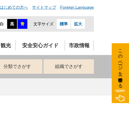
はじめての方へ
サイトマップ
Foreign Language
白
黒
青
文字サイズ
標準
拡大
・観光
安全安心ガイド
市政情報
このページを一時保存する
分類でさがす
組織でさがす