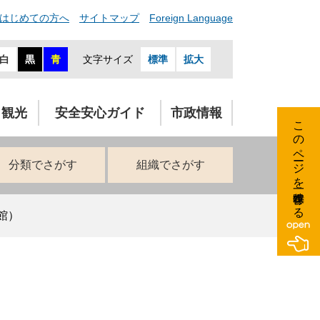
はじめての方へ
サイトマップ
Foreign Language
白
黒
青
文字サイズ
標準
拡大
・観光
安全安心ガイド
市政情報
このページを一時保存する
分類でさがす
組織でさがす
館）