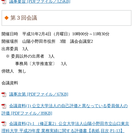
議事要旨 [PDFファイル／125KB]
第３回会議
開催日時 平成31年2月4日（月曜日）10時00分～11時30分
開催場所 山陽小野田市役所 3階 議会会議室2
出席委員 3人
※ 委員以外の出席者 3人
事務局〔大学推進室〕 3人
傍聴人 無し
会議資料
議事次第 [PDFファイル／67KB]
会議資料(1) 公立大学法人の自己評価と異なっている委員個人の
評価 [PDFファイル／89KB]
会議資料(2)-1 （修正案2）公立大学法人山陽小野田市立山口東京
理科大学 平成29年度 業務実績に関する評価書【表紙,目次,P1-13】