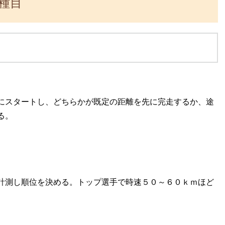
種目
にスタートし、どちらかが既定の距離を先に完走するか、途
る。
計測し順位を決める。トップ選手で時速５０～６０ｋｍほど