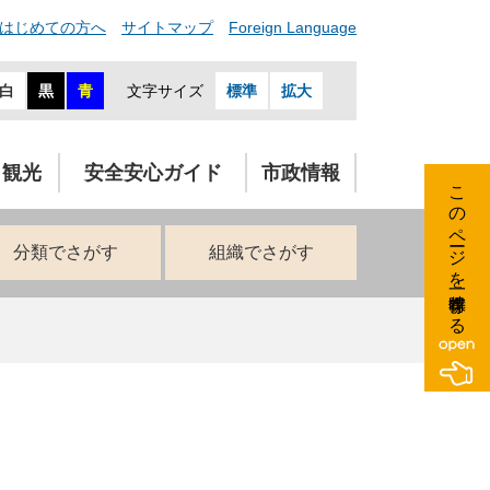
はじめての方へ
サイトマップ
Foreign Language
白
黒
青
文字サイズ
標準
拡大
・観光
安全安心ガイド
市政情報
このページを一時保存する
分類でさがす
組織でさがす