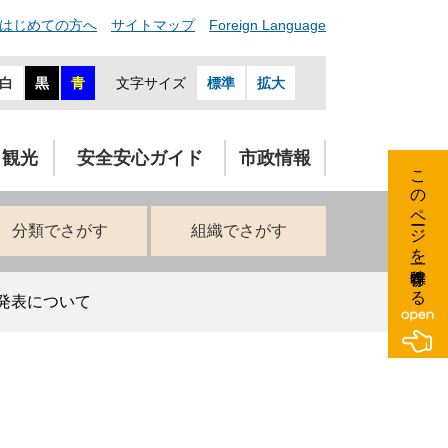
はじめての方へ
サイトマップ
Foreign Language
白
黒
青
文字サイズ
標準
拡大
・観光
安全安心ガイド
市政情報
このページを一時保存する
分類でさがす
組織でさがす
発表について