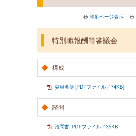
印刷ページ表示
特別職報酬等審議会
構成
委員名簿 [PDFファイル／74KB]
諮問
諮問書 [PDFファイル／35KB]