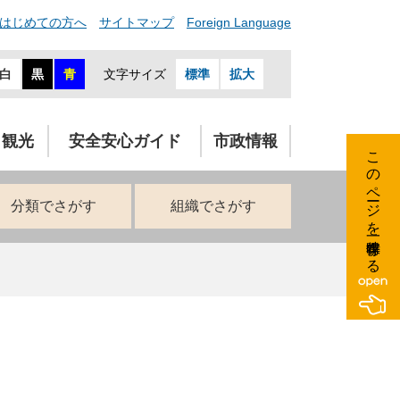
はじめての方へ
サイトマップ
Foreign Language
白
黒
青
文字サイズ
標準
拡大
・観光
安全安心ガイド
市政情報
このページを一時保存する
分類でさがす
組織でさがす