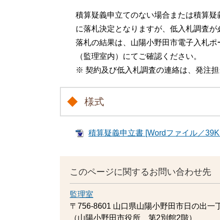
積算疑義申立てのない場合または積算疑
に落札決定となりますが、低入札調査が
落札の結果は、山陽小野田市電子入札ポ
（監理室内）にてご確認ください。
※ 契約及び低入札調査の連絡は、発注
様式
積算疑義申立書 [Wordファイル／39K
このページに関するお問い合わせ先
監理室
〒756-8601
山口県山陽小野田市日の出一丁
（山陽小野田市役所 第2別館2階）