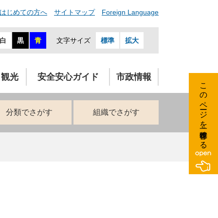
はじめての方へ
サイトマップ
Foreign Language
白
黒
青
文字サイズ
標準
拡大
・観光
安全安心ガイド
市政情報
このページを一時保存する
分類でさがす
組織でさがす