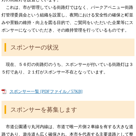
これは、市が管理している街路灯ではなく、パークアベニュー街路
灯管理委員会という組織を設置し、夜間における安全性の確保と町並
みや景観の維持・向上を図る目的で、ご賛同をいただいた企業等にス
ポンサーになっていただき、その維持管理を行っているものです。
スポンサーの状況
現在、５６灯の街路灯のうち、スポンサーが付いている街路灯は３
５灯であり、２１灯がスポンサー不在となっています。
スポンサー一覧 [PDFファイル／57KB]
スポンサーを募集します
市道公園通り丸河内線は、市道で唯一片側２車線を有する大きな道
路であり、遊歩道も広く確保され、本市を代表する主要道路として整