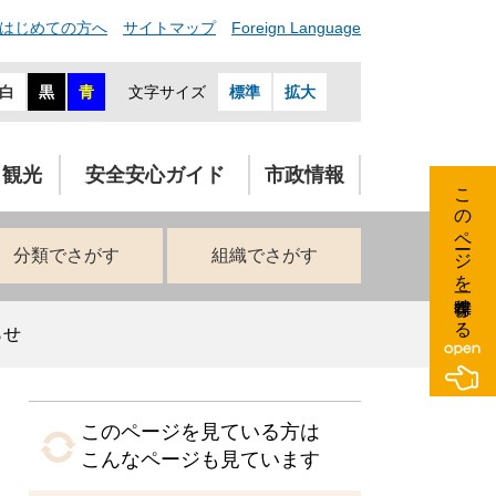
はじめての方へ
サイトマップ
Foreign Language
白
黒
青
文字サイズ
標準
拡大
・観光
安全安心ガイド
市政情報
このページを一時保存する
分類でさがす
組織でさがす
らせ
このページを見ている方は
こんなページも見ています